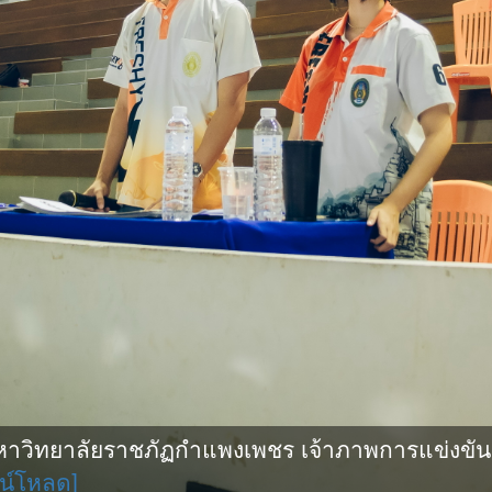
ิทยาลัยราชภัฏกำแพงเพชร เจ้าภาพการแข่งขันกีฬ
น์โหลด]