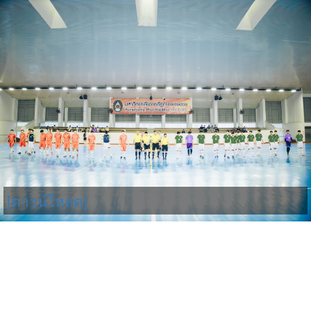
[ดาวน์โหลด]