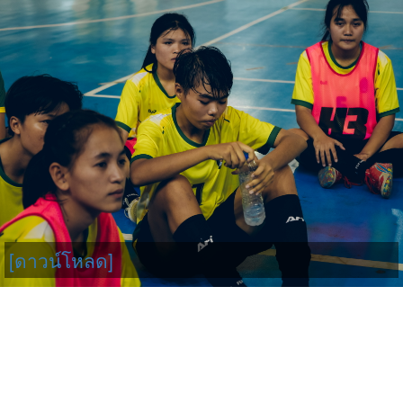
[ดาวน์โหลด]