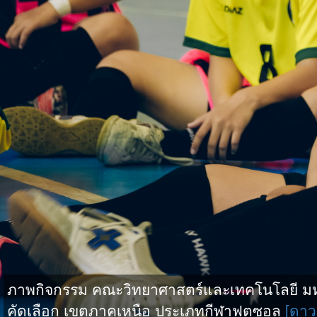
ภาพกิจกรรม คณะวิทยาศาสตร์และเทคโนโลยี มหาว
คัดเลือก เขตภาคเหนือ ประเภทกีฬาฟุตซอล
[ดาว