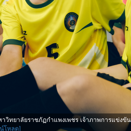
ิทยาลัยราชภัฏกำแพงเพชร เจ้าภาพการแข่งขันกีฬ
น์โหลด]