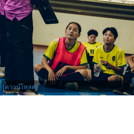
[ดาวน์โหลด]