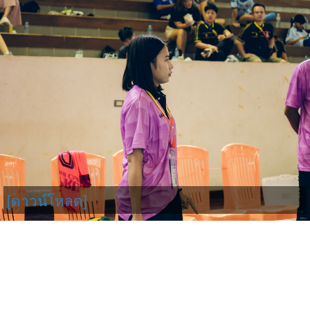
[ดาวน์โหลด]