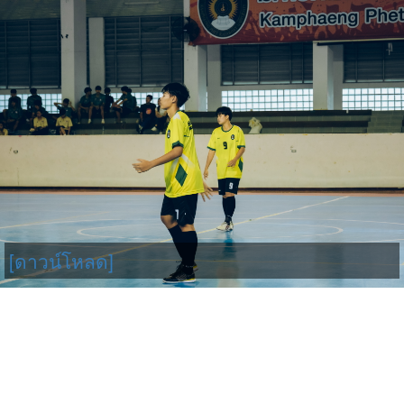
[ดาวน์โหลด]