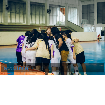
[ดาวน์โหลด]