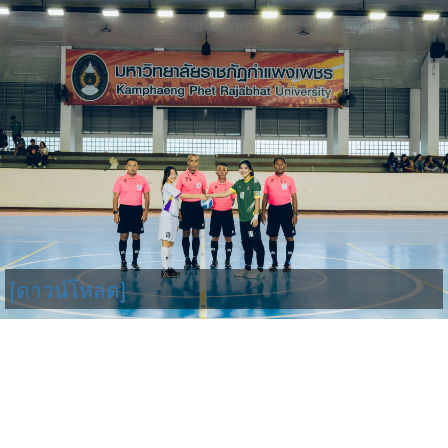
[ดาวน์โหลด]