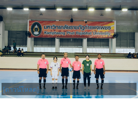
[ดาวน์โหลด]