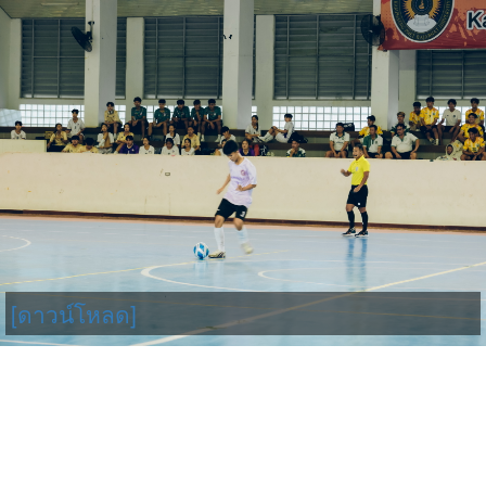
[ดาวน์โหลด]