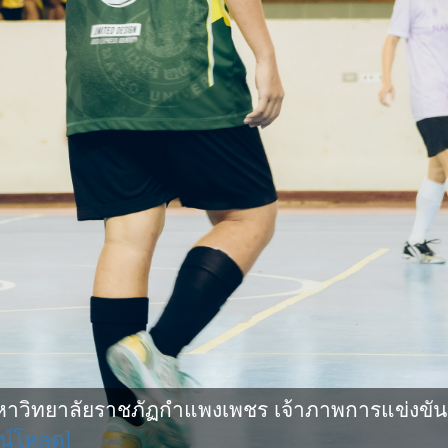
ิทยาลัยราชภัฏกำแพงเพชร เจ้าภาพการแข่งขันกีฬ
น์โหลด]