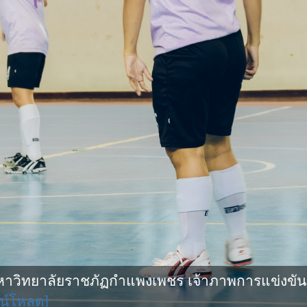
ิทยาลัยราชภัฏกำแพงเพชร เจ้าภาพการแข่งขันกีฬ
น์โหลด]