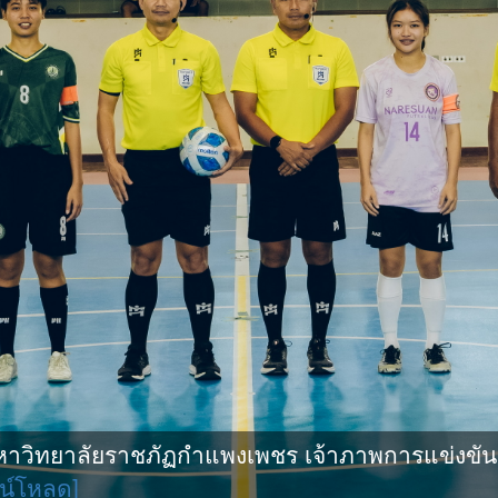
ิทยาลัยราชภัฏกำแพงเพชร เจ้าภาพการแข่งขันกีฬ
น์โหลด]