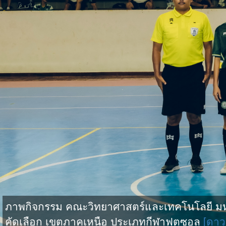
ภาพกิจกรรม คณะวิทยาศาสตร์และเทคโนโลยี มหาว
คัดเลือก เขตภาคเหนือ ประเภทกีฬาฟุตซอล
[ดาว