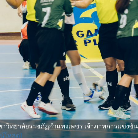
ิทยาลัยราชภัฏกำแพงเพชร เจ้าภาพการแข่งขันกีฬ
น์โหลด]