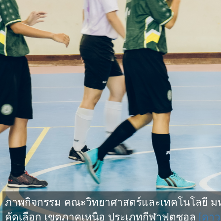
ภาพกิจกรรม คณะวิทยาศาสตร์และเทคโนโลยี มหาว
คัดเลือก เขตภาคเหนือ ประเภทกีฬาฟุตซอล
[ดาว