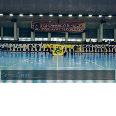
[ดาวน์โหลด]