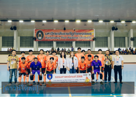
[ดาวน์โหลด]