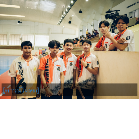
[ดาวน์โหลด]