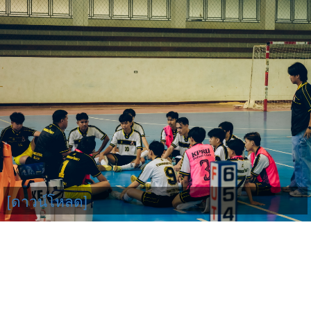
[ดาวน์โหลด]