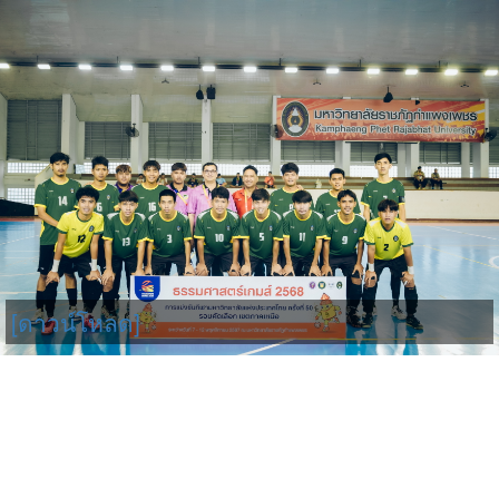
[ดาวน์โหลด]