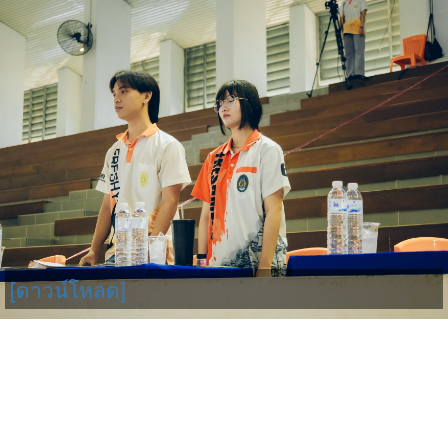
[ดาวน์โหลด]