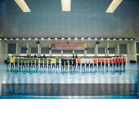
[ดาวน์โหลด]