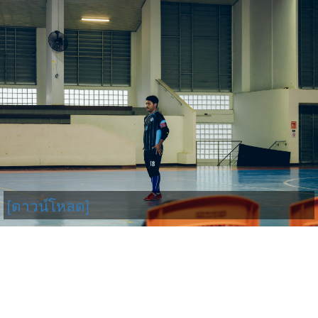
[ดาวน์โหลด]