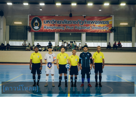
[ดาวน์โหลด]