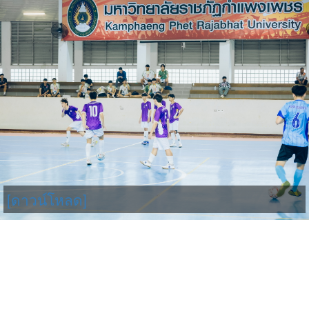
[ดาวน์โหลด]