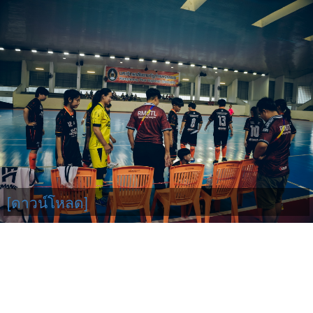
[ดาวน์โหลด]