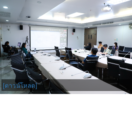
[ดาวน์โหลด]