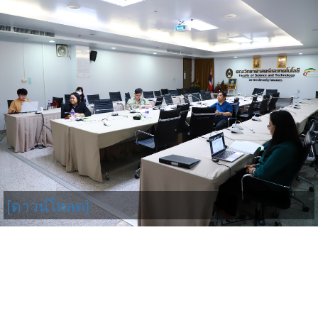
[ดาวน์โหลด]