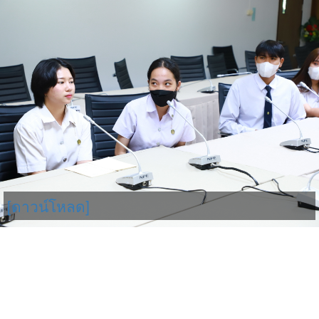
[ดาวน์โหลด]