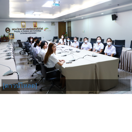
[ดาวน์โหลด]