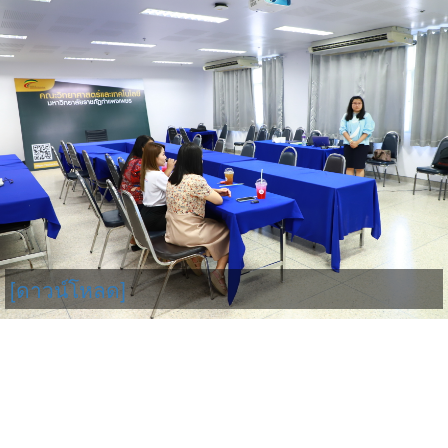
[ดาวน์โหลด]