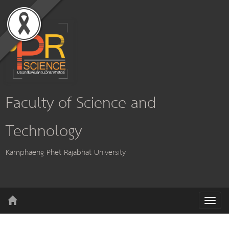
Faculty of Science and
Technology
Kamphaeng Phet Rajabhat University
T
o
g