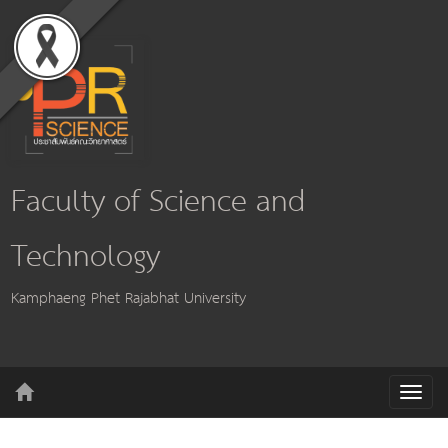
Faculty of Science and
Technology
Kamphaeng Phet Rajabhat University
T
o
g