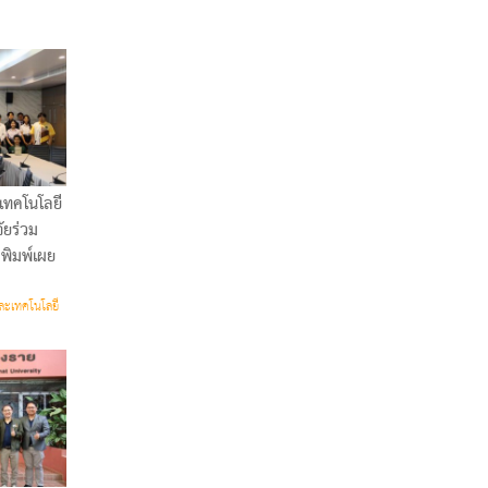
เทคโนโลยี
ัยร่วม
ีพิมพ์เผย
ละเทคโนโลยี