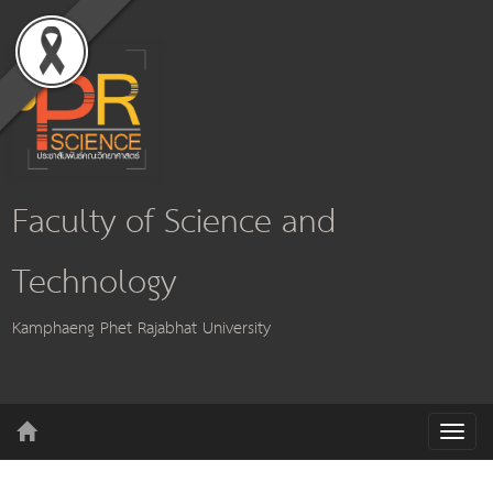
Faculty of Science and
Technology
Kamphaeng Phet Rajabhat University
T
o
g