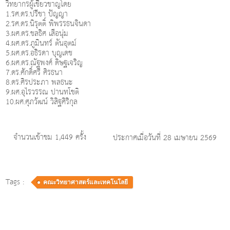
วิทยากรผู้เชี่ยวชาญโดย
1.รศ.ดร.ปรีชา ปัญญา
2.รศ.ดร.นิรุตติ์ พิพรรธนจินดา
3.ผศ.ดร.ชลธิศ เสือนุ่ม
4.ผศ.ดร.ภูมินทร์ ตันอุตม์
5.ผศ.ดร.อธิรดา บุญเดช
6.ผศ.ดร.ณัฐพงศ์ ดิษฐเจริญ
7.ดร.ศักดิ์ศรี ศิรธนา
8.ดร.ศิรประภา พลธนะ
9.ผศ.อุไรวรรณ ปานทโชติ
10.ผศ.ศุภวัฒน์ วิสิฐศิริกุล
จำนวนเข้าชม 1,449 ครั้ง
ประกาศเมื่อวันที่ 28 เมษายน 2569
Tags :
คณะวิทยาศาสตร์และเทคโนโลยี