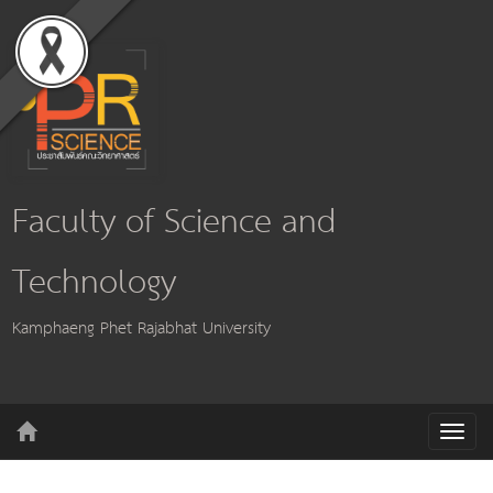
Faculty of Science and
Technology
Kamphaeng Phet Rajabhat University
T
o
g