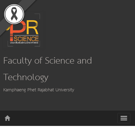
Faculty of Science and
Technology
Kamphaeng Phet Rajabhat University
T
o
g