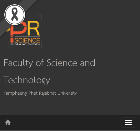
Faculty of Science and
Technology
Kamphaeng Phet Rajabhat University
T
o
g