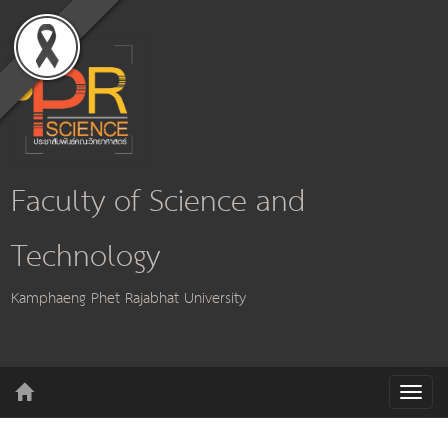
Faculty of Science and
Technology
Kamphaeng Phet Rajabhat University
T
o
g