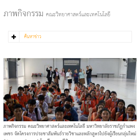
g
l
ภาพกิจกรรม
คณะวิทยาศาสตร์และเทคโนโลยี
e
n
a
v
ค้นหาข่าว
i
g
a
t
i
o
n
ภาพกิจกรรม คณะวิทยาศาสตร์และเทคโนโลยี มหาวิทยาลัยราชภัฏกําแพง
เพชร จัดโครงการประชาสัมพันธ์รายวิชาและหลักสูตรไปยังผู้เรียนกลุ่มใหม่