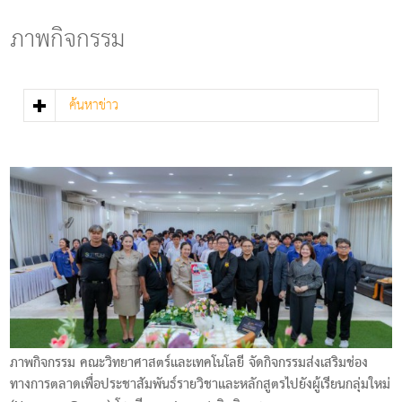
g
l
ภาพกิจกรรม
e
n
a
v
ค้นหาข่าว
i
g
a
t
i
o
n
ภาพกิจกรรม คณะวิทยาศาสตร์และเทคโนโลยี จัดกิจกรรมส่งเสริมช่อง
ทางการตลาดเพื่อประชาสัมพันธ์รายวิชาและหลักสูตรไปยังผู้เรียนกลุ่มใหม่