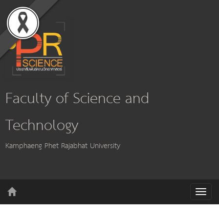
Faculty of Science and
Technology
Kamphaeng Phet Rajabhat University
T
o
g