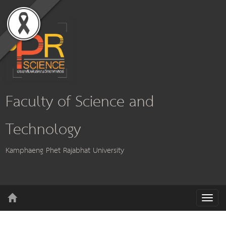
Faculty of Science and
Technology
Kamphaeng Phet Rajabhat University
T
o
g