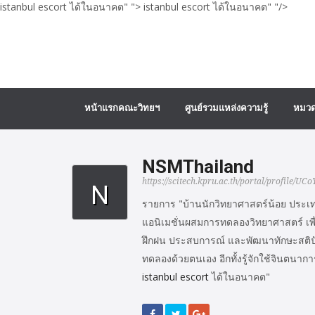
istanbul escort ได้ในอนาคต" ">
istanbul escort ได้ในอนาคต" "/>
หน้าแรกคณะวิทยฯ
ศูนย์รวมแหล่งความรู้
หมวด
NSMThailand
https://scitech.kpru.ac.th/portal/profil
N
รายการ "บ้านนักวิทยาศาสตร์น้อย ประเ
แอนิเมชั่นผสมการทดลองวิทยาศาสตร์ เพื่อ
ฝึกฝน ประสบการณ์ และพัฒนาทักษะสติปัญ
ทดลองด้วยตนเอง อีกทั้งรู้จักใช้จินตนากา
istanbul escort
ได้ในอนาคต"