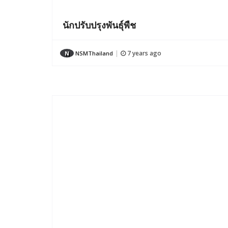
นักปรับปรุงพันธุ์พืช
7 years ago
N
NSMThailand
|