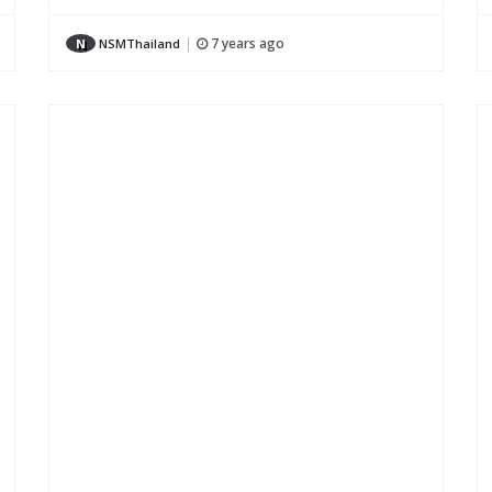
7 years ago
N
NSMThailand
|