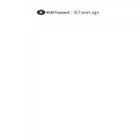
7 years ago
N
NSMThailand
|