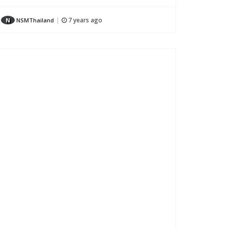
7 years ago
N
NSMThailand
|