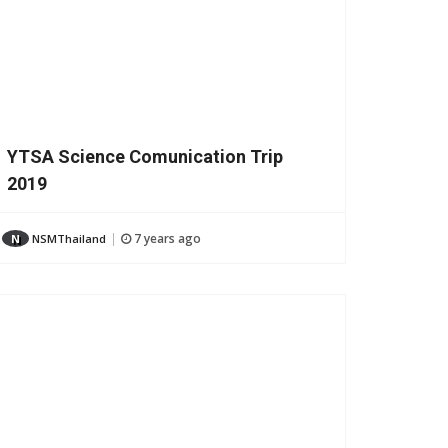
YTSA Science Comunication Trip
2019
7 years ago
N
NSMThailand
|