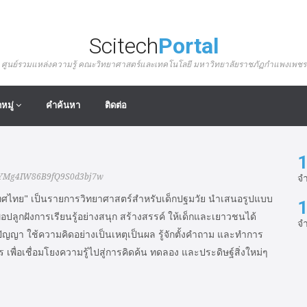
Scitech
Portal
ศูนย์รวมแหล่งความรู้ คณะวิทยาศาสตร์และเทคโนโลยี มหาวิทยาลัยราชภัฏกำแพงเพชร
หมู่
คำค้นหา
ติดต่อ
1
จำ
e/UCoYMg4IW86B9fQ9S0d3bj7w
ทศไทย" เป็นรายการวิทยาศาสตร์สำหรับเด็กปฐมวัย นำเสนอรูปแบบ
1
ปลูกฝังการเรียนรู้อย่างสนุก สร้างสรรค์ ให้เด็กและเยาวชนได้
จ
ญา ใช้ความคิดอย่างเป็นเหตุเป็นผล รู้จักตั้งคำถาม และทำการ
ร เพื่อเชื่อมโยงความรู้ไปสู่การคิดค้น ทดลอง และประดิษฐ์สิ่งใหม่ๆ