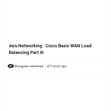
สอน Networking : Cisco Basic WAN Load
Balancing Part III
9 years ago
K
Khongsak Lekmanee
|