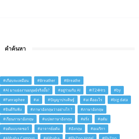
คำค้นหา
#เกือบจะเหมือน
#Breather
#Breathe
#AI มาแย่งงานมนุษย์จริงมั๊ย?
#อยู่ร่วมกับ AI
#iT24Hrs
#by
#Panraphee
#ai
#ปัญญาประดิษฐ์
#ai คืออะไร
#big data
#ยินดีรับฟัง
#ภาษาอังกฤษว่าอย่างไร ?
#ภาษาอังกฤษ
#เรียนภาษาอังกฤษ
#แปลภาษาอังกฤษ
#ฝรั่ง
#อดัม
#อดัมแบรดชอว์
#อาจารย์อดัม
#อังกฤษ
#อเมริกา
#Alibaba Campus
#Alibaba
#FlyZoo Hotel
#FlyZoo