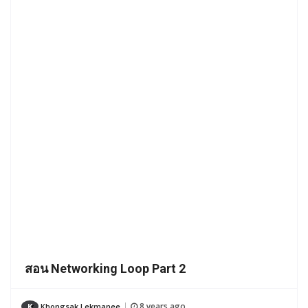
สอน Networking Loop Part 2
8 years ago
K
Khongsak Lekmanee
|