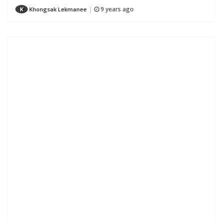
9 years ago
K
Khongsak Lekmanee
|