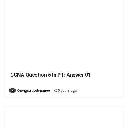
CCNA Question 5 In PT: Answer 01
9 years ago
K
Khongsak Lekmanee
|