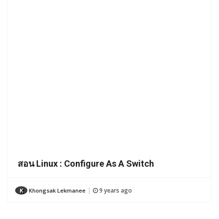
สอน Linux : Configure As A Switch
9 years ago
K
Khongsak Lekmanee
|