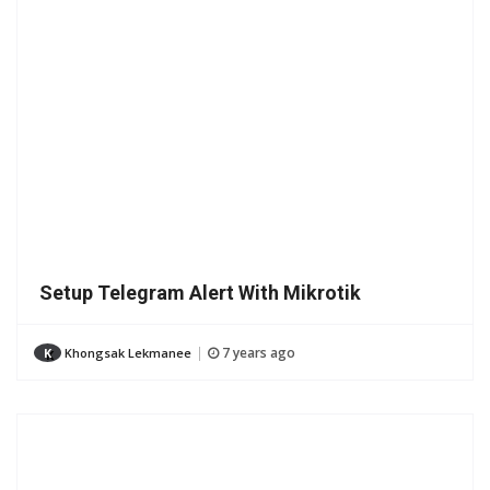
Setup Telegram Alert With Mikrotik
7 years ago
K
Khongsak Lekmanee
|