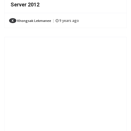
Server 2012
9 years ago
K
Khongsak Lekmanee
|