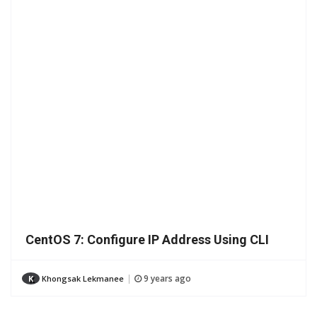
CentOS 7: Configure IP Address Using CLI
9 years ago
K
Khongsak Lekmanee
|