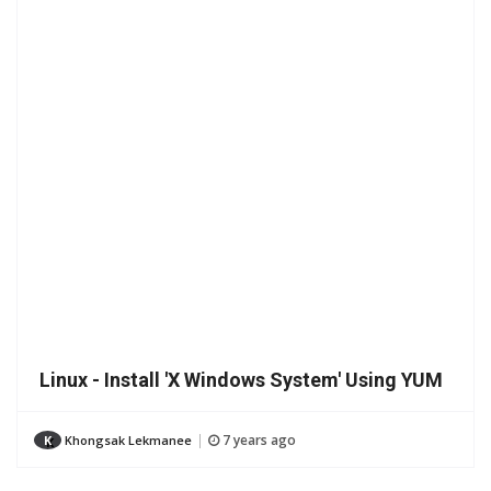
Linux - Install 'X Windows System' Using YUM
7 years ago
K
Khongsak Lekmanee
|