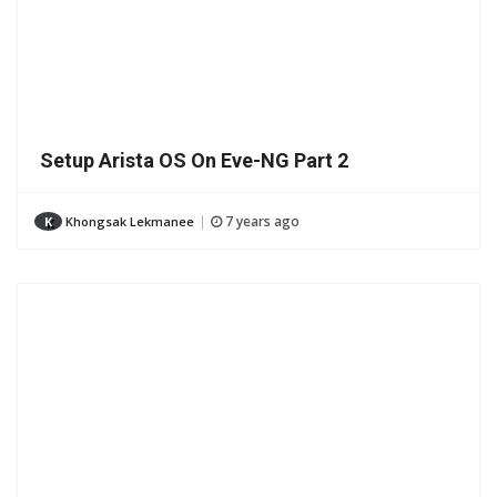
Setup Arista OS On Eve-NG Part 2
7 years ago
K
Khongsak Lekmanee
|