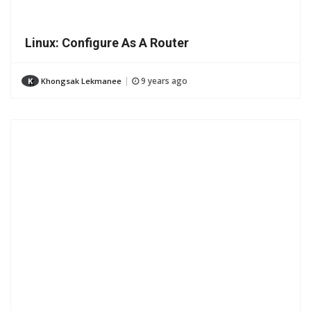
Linux: Configure As A Router
9 years ago
K
Khongsak Lekmanee
|