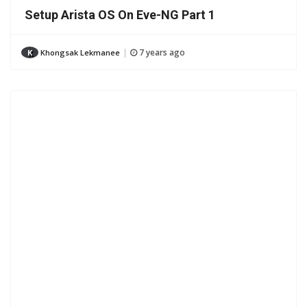
Setup Arista OS On Eve-NG Part 1
7 years ago
K
Khongsak Lekmanee
|