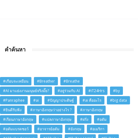
คำค้นหา
#เกือบจะเหมือน
#Breather
#Breathe
#AI มาแย่งงานมนุษย์จริงมั๊ย?
#อยู่ร่วมกับ AI
#iT24Hrs
#by
#Panraphee
#ai
#ปัญญาประดิษฐ์
#ai คืออะไร
#big data
#ยินดีรับฟัง
#ภาษาอังกฤษว่าอย่างไร ?
#ภาษาอังกฤษ
#เรียนภาษาอังกฤษ
#แปลภาษาอังกฤษ
#ฝรั่ง
#อดัม
#อดัมแบรดชอว์
#อาจารย์อดัม
#อังกฤษ
#อเมริกา