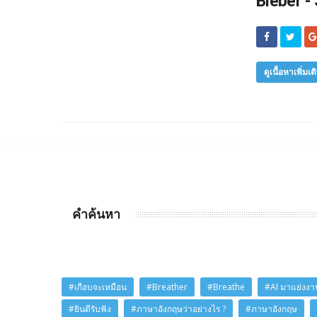
Bieber - 
ดูเนื้อหาเพิ่มเต
คำค้นหา
#เกือบจะเหมือน
#Breather
#Breathe
#AI มาแย่งงาน
#ยินดีรับฟัง
#ภาษาอังกฤษว่าอย่างไร ?
#ภาษาอังกฤษ