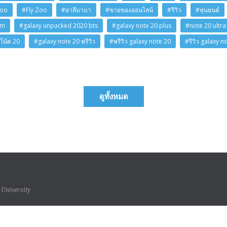
Zoo
#Fly Zoo
#อาลีบาบา
#ขายของออนไลน์
#รีวิว
#หุ่นยนต์
am
#galaxy unpacked 2020 bts
#galaxy note 20 plus
#note 20 ultra
โน้ต 20
#galaxy note 20 พรีวิว
#พรีวิว galaxy note 20
#รีวิว galaxy n
ดูทั้งหมด
 University