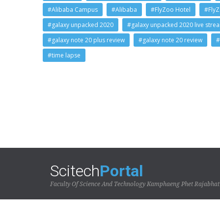
#Alibaba Campus
#Alibaba
#FlyZoo Hotel
#Fly
#galaxy unpacked 2020
#galaxy unpacked 2020 live stre
#galaxy note 20 plus review
#galaxy note 20 review
#
#time lapse
Scitech
Portal
Faculty Of Science And Technology Kamphaeng Phet Rajabhat