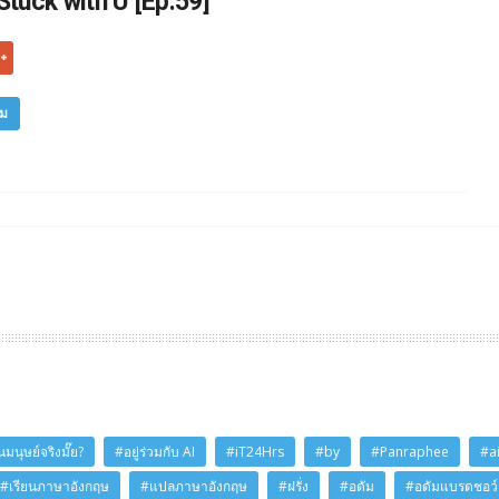
Stuck with U [Ep.59]
ิม
มนุษย์จริงมั๊ย?
#อยู่ร่วมกับ AI
#iT24Hrs
#by
#Panraphee
#a
#เรียนภาษาอังกฤษ
#แปลภาษาอังกฤษ
#ฝรั่ง
#อดัม
#อดัมแบรดชอว์