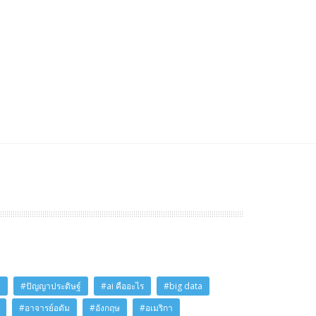
i
#ปัญญาประดิษฐ์
#ai คืออะไร
#big data
#อาจารย์อดัม
#อังกฤษ
#อเมริกา