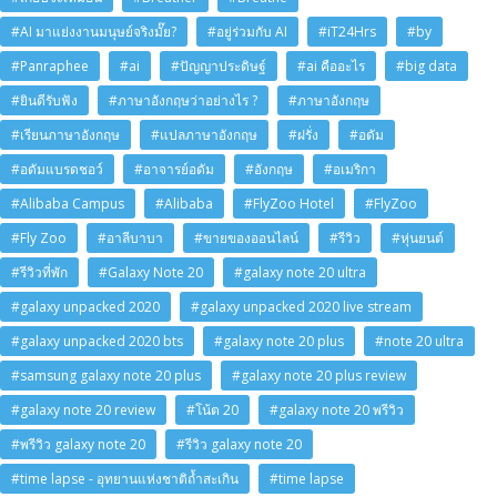
#AI มาแย่งงานมนุษย์จริงมั๊ย?
#อยู่ร่วมกับ AI
#iT24Hrs
#by
#Panraphee
#ai
#ปัญญาประดิษฐ์
#ai คืออะไร
#big data
#ยินดีรับฟัง
#ภาษาอังกฤษว่าอย่างไร ?
#ภาษาอังกฤษ
#เรียนภาษาอังกฤษ
#แปลภาษาอังกฤษ
#ฝรั่ง
#อดัม
#อดัมแบรดชอว์
#อาจารย์อดัม
#อังกฤษ
#อเมริกา
#Alibaba Campus
#Alibaba
#FlyZoo Hotel
#FlyZoo
#Fly Zoo
#อาลีบาบา
#ขายของออนไลน์
#รีวิว
#หุ่นยนต์
#รีวิวที่พัก
#Galaxy Note 20
#galaxy note 20 ultra
#galaxy unpacked 2020
#galaxy unpacked 2020 live stream
#galaxy unpacked 2020 bts
#galaxy note 20 plus
#note 20 ultra
#samsung galaxy note 20 plus
#galaxy note 20 plus review
#galaxy note 20 review
#โน้ต 20
#galaxy note 20 พรีวิว
#พรีวิว galaxy note 20
#รีวิว galaxy note 20
#time lapse - อุทยานแห่งชาติถ้ำสะเกิน
#time lapse