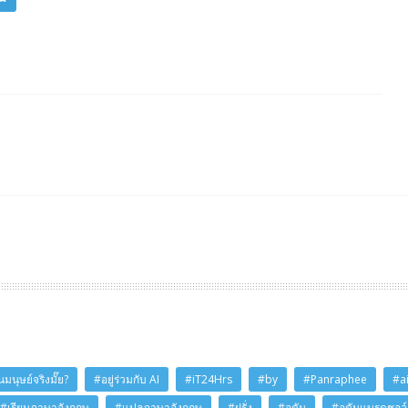
มนุษย์จริงมั๊ย?
#อยู่ร่วมกับ AI
#iT24Hrs
#by
#Panraphee
#a
#เรียนภาษาอังกฤษ
#แปลภาษาอังกฤษ
#ฝรั่ง
#อดัม
#อดัมแบรดชอว์