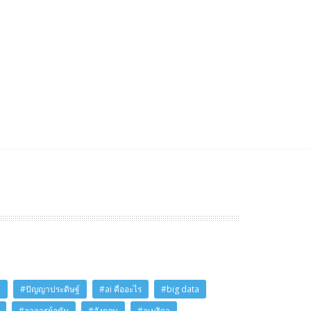
i
#ปัญญาประดิษฐ์
#ai คืออะไร
#big data
#อาจารย์อดัม
#อังกฤษ
#อเมริกา