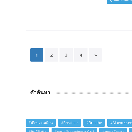
1
2
3
4
»
คำค้นหา
#เกือบจะเหมือน
#Breather
#Breathe
#AI มาแย่งงาน
#ยินดีรับฟัง
#ภาษาอังกฤษว่าอย่างไร ?
#ภาษาอังกฤษ