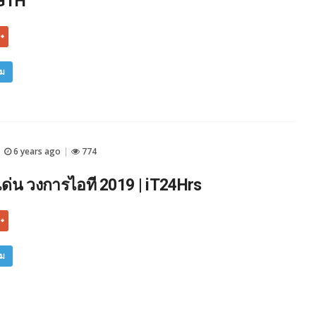
DGTH
ิม
6 years ago
774
|
|
งเด่น วงการไอที 2019 | iT24Hrs
ิม