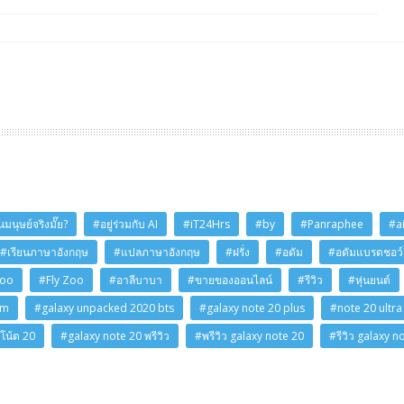
มนุษย์จริงมั๊ย?
#อยู่ร่วมกับ AI
#iT24Hrs
#by
#Panraphee
#a
#เรียนภาษาอังกฤษ
#แปลภาษาอังกฤษ
#ฝรั่ง
#อดัม
#อดัมแบรดชอว์
Zoo
#Fly Zoo
#อาลีบาบา
#ขายของออนไลน์
#รีวิว
#หุ่นยนต์
am
#galaxy unpacked 2020 bts
#galaxy note 20 plus
#note 20 ultra
โน้ต 20
#galaxy note 20 พรีวิว
#พรีวิว galaxy note 20
#รีวิว galaxy n