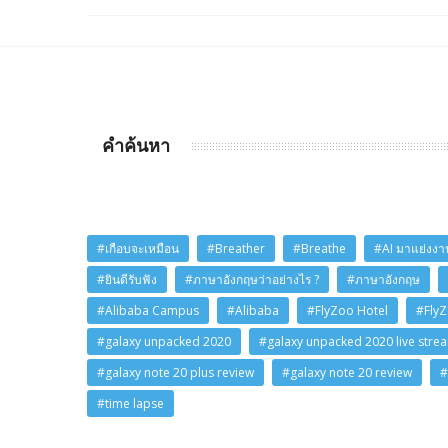
คำค้นหา
#เกือบจะเหมือน
#Breather
#Breathe
#AI มาแย่งงาน
#ยินดีรับฟัง
#ภาษาอังกฤษว่าอย่างไร ?
#ภาษาอังกฤษ
#Alibaba Campus
#Alibaba
#FlyZoo Hotel
#Fly
#galaxy unpacked 2020
#galaxy unpacked 2020 live stre
#galaxy note 20 plus review
#galaxy note 20 review
#
#time lapse