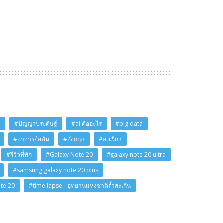
i
#ปัญญาประดิษฐ์
#ai คืออะไร
#big data
#อาจารย์อดัม
#อังกฤษ
#อเมริกา
#รีวิวที่พัก
#Galaxy Note 20
#galaxy note 20 ultra
#samsung galaxy note 20 plus
ote 20
#time lapse - อุทยานแห่งชาติถ้ำสะเกิน