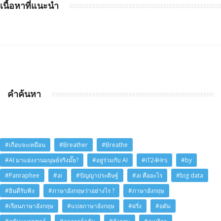
เนื้อหาที่แนะนำ
คำค้นหา
#เกือบจะเหมือน
#Breather
#Breathe
#AI มาแย่งงานมนุษย์จริงมั๊ย?
#อยู่ร่วมกับ AI
#iT24Hrs
#by
#Panraphee
#ai
#ปัญญาประดิษฐ์
#ai คืออะไร
#big data
#ยินดีรับฟัง
#ภาษาอังกฤษว่าอย่างไร ?
#ภาษาอังกฤษ
#เรียนภาษาอังกฤษ
#แปลภาษาอังกฤษ
#ฝรั่ง
#อดัม