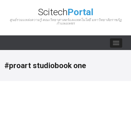
Scitech
Portal
ศูนย์รวมแหล่งความรู้ คณะวิทยาศาสตร์และเทคโนโลยี มหาวิทยาลัยราชภัฏ
กำแพงเพชร
Toggle
navigat
#proart studiobook one