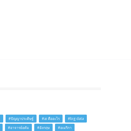
i
#ปัญญาประดิษฐ์
#ai คืออะไร
#big data
#อาจารย์อดัม
#อังกฤษ
#อเมริกา