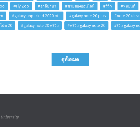
Zoo
#Fly Zoo
#อาลีบาบา
#ขายของออนไลน์
#รีวิว
#หุ่นยนต์
am
#galaxy unpacked 2020 bts
#galaxy note 20 plus
#note 20 ultra
โน้ต 20
#galaxy note 20 พรีวิว
#พรีวิว galaxy note 20
#รีวิว galaxy n
ดูทั้งหมด
 University