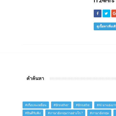
iT24Hrs
ดูเนื้อหาเพิ่มเต
คำค้นหา
#เกือบจะเหมือน
#Breather
#Breathe
#AI มาแย่งงาน
#ยินดีรับฟัง
#ภาษาอังกฤษว่าอย่างไร ?
#ภาษาอังกฤษ