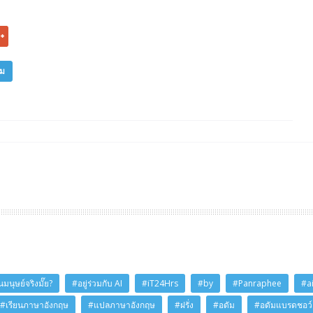
ิม
มนุษย์จริงมั๊ย?
#อยู่ร่วมกับ AI
#iT24Hrs
#by
#Panraphee
#a
#เรียนภาษาอังกฤษ
#แปลภาษาอังกฤษ
#ฝรั่ง
#อดัม
#อดัมแบรดชอว์