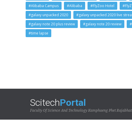
#Alibaba Campus
#Alibaba
#FlyZoo Hotel
#Fly
#galaxy unpacked 2020
#galaxy unpacked 2020 live stre
#galaxy note 20 plus review
#galaxy note 20 review
#
#time lapse
Scitech
Portal
Faculty Of Science And Technology Kamphaeng Phet Rajabhat